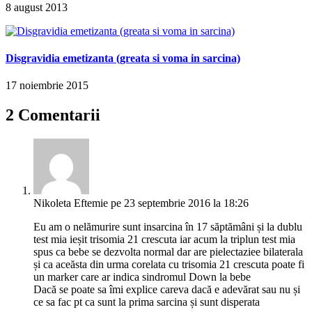
8 august 2013
Disgravidia emetizanta (greata si voma in sarcina)
17 noiembrie 2015
2 Comentarii
Nikoleta Eftemie
pe 23 septembrie 2016 la 18:26
Eu am o nelămurire sunt insarcina în 17 săptămâni și la dublu
test mia ieșit trisomia 21 crescuta iar acum la triplun test mia
spus ca bebe se dezvolta normal dar are pielectaziee bilaterala
și ca aceăsta din urma corelata cu trisomia 21 crescuta poate fi
un marker care ar indica sindromul Down la bebe
Dacă se poate sa îmi explice careva dacă e adevărat sau nu și
ce sa fac pt ca sunt la prima sarcina și sunt disperata