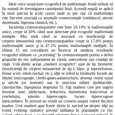
Ideal orice suspiciune ecografică de malformaţie fetală trebuie să
fie urmată de investigarea cariotipului fetal. Această regulă se aplică
în mod special la acele cazuri unde se ştie clar că malformaţia
este frecvent asociată cu anomalii cromozomiale (omfalocel, atrezie
duodenală, higroma chistică, etc.).
Incidenţa cromozomopatiilor este între 10-14% la malformaţiile
unice, creşte la 26% când sunt detectate prin ecografie malformaţii
multiple. Mai mult când se asociază cu insuficienţă de
creştere intrauterină rata cromozomopatiilor creşte la 17,6% pentru
malformaţiile unice şi la 47,1% pentru malformaţiile multiple.
În
ultimii 15 ani cercetătorii au încercat să studieze rezultatele
ecografiei utilizate ca „screening” în cromozomopatii pentru a defini
grupurile de risc independent de vârstă, antecedente sau condiţii de
viaţă.
Unii dintre aceşti „markeri ecografici” sunt de tip biometric
(insuficienţă de creştere intrauterină de tip I, hipo- şi hipertelorism,
femur scurt, edem nuchal, etc.), alţii se referă la trăsăturile faciale ale
fătului (micrognaţie, cheilo-gnato-palatoschizis, absenţa osului nazal
şi urechi jos inserate) sau la structura mâinii (polidactilie,
clinodactilie, hipoplazia degetului 5). Alţi markeri care pot sugera
trisomie sunt: pielectazie, reducerea diametrului transversal al
cerebelului, intestin hiperecogen, focare hiperecogene
intracardiace.
În prezent nu există un consens asupra valorii fiecărui
marker. Unii markeri apar foarte târziu în sarcină iar despre alţii nu
există evidenţe statistice privind utilitatea în populaţiile cu risc
scăzut, chiar dacă s-au dovedit eficiente într-o oarecare măsură în