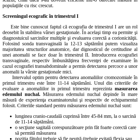
populaţiile cu risc crescut.
Screeningul ecografic în trimestrul I
Este bine cunoscut faptul că ecografia de trimestrul I are un rol
deosebit în stabilrea vârsei gestaţionale. În acelaşi timp ea permite şi
diagnostuicul sarcinilor multiple şi evaluarea corectă a corionicităţii.
Folosind sonda transvaginală la 12-13 săptămîni putem vizualiza
majoritatea structurilor anatomice, dar dignosticul de certitudine al
unei anomalii se face doar în trimestrul II.
Introducerea ecografiei
transvaginale, respectiv îmbunătăţirea frecvenţei de examinare în
cazul ecografiei transabdominale a permis detectarea percoce a unor
anomalii la vârste gestaţionale mici.
Intervalul optim pentru detectarea anomaliilor cromozomiale în
primul trimestru este între 11-14 săptămâni. Unul din criteriile de
evaluare a anomaliilor in primul trimestru reprezinta
masurarea
edemulul nuchal.
Măsurarea edemului nuchal depinde în mare
măsură de experienţa examinatorului şi respectiv de echipamentul
folosit. Criteriile standard pentru măsurarea edemului nuchal sunt:
lunginea cranio-caudală cuprinsă între 45-84 mm, la o sarcină
de 11-14 săptămâni.
o secţiune sagitală corespunzătoare prin făt foarte corectă care
să permită măsurarea
poziţia fătului trebuie să fie neutră (trebuie evitată flexia sau