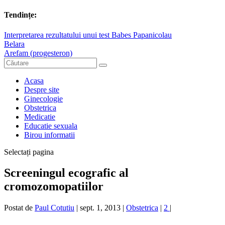
Tendințe:
Interpretarea rezultatului unui test Babes Papanicolau
Belara
Arefam (progesteron)
Acasa
Despre site
Ginecologie
Obstetrica
Medicatie
Educatie sexuala
Birou informatii
Selectați pagina
Screeningul ecografic al
cromozomopatiilor
Postat de
Paul Cotutiu
|
sept. 1, 2013
|
Obstetrica
|
2
|