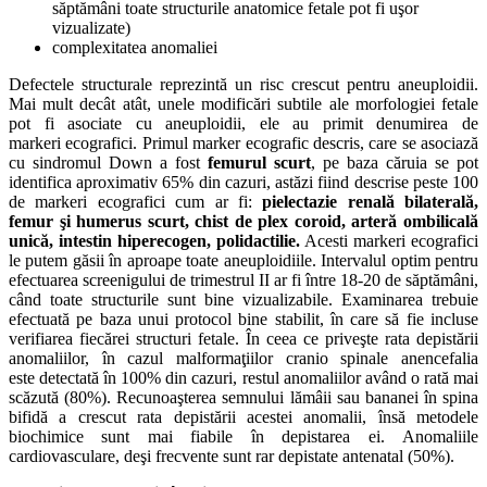
săptămâni toate structurile anatomice fetale pot fi uşor
vizualizate)
complexitatea anomaliei
Defectele structurale reprezintă un risc crescut pentru aneuploidii.
Mai mult decât atât, unele modificări subtile ale morfologiei fetale
pot fi asociate cu aneuploidii, ele au primit denumirea de
markeri ecografici.
Primul marker ecografic descris, care se asociază
cu sindromul Down a fost
femurul scurt
, pe baza căruia se pot
identifica aproximativ 65% din cazuri, astăzi fiind descrise peste 100
de markeri ecografici cum ar fi:
pielectazie renală bilaterală,
femur şi
humerus scurt, chist de plex coroid, arteră ombilicală
unică, intestin hiperecogen, polidactilie.
Acesti markeri ecografici
le putem găsii în aproape toate aneuploidiile.
Intervalul optim pentru
efectuarea screenigului de trimestrul II ar fi între 18-20 de săptămâni,
când toate structurile sunt bine vizualizabile. Examinarea trebuie
efectuată pe baza unui protocol bine stabilit, în care să fie incluse
verifiarea fiecărei structuri fetale.
În ceea ce priveşte rata depistării
anomaliilor, în cazul malformaţiilor cranio spinale anencefalia
este detectată în 100% din cazuri, restul anomaliilor având o rată mai
scăzută (80%). Recunoaşterea semnului lămâii sau bananei în spina
bifidă a crescut rata depistării acestei anomalii, însă metodele
biochimice sunt mai fiabile în depistarea ei.
Anomaliile
cardiovasculare, deşi frecvente sunt rar depistate antenatal (50%).