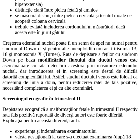
hiperextensia)
distincţie clară între pielea fetală şi amnios
se măsoară distanţa între pielea cervicală şi ţesutul moale ce
acoperă coloana cervicală
trebuie evitată includerea cordonului în măsurători, dacă
acesta este în jurul gâtului
Creşterea edemului nuchal poate fi un semn de apel nu numai pentru
sindromul Down ci şi pentru alte aneuploidii cum ar fi trisomia 13,
18 şi monosomia X (Turner).
Rata de depistare a feţilor cu sindrom
Down pe baza
modificărilor fluxului din ductul venos
este
asemănătoare cu rata detectării acestora prin măsurarea edemului
nuchal, dar introducerea ei în screening este destul de dificilă
datorită complexităţii lui. Astfel, studiul ductului venos este folosit ca
screening de linia a doua, pentru reducerea ratei de fals pozitive,
necesitând completarea ei şi cu alte examinări.
Screeningul ecografic în trimestrul II
Depistarea ecografică a malformaţiilor fetale în trimestrul II respectiv
rata fals pozitivă raportată de diverşi autori este foarte diferită.
Explicaţia pentru această diferenţă ar fi:
experienţa şi îndemânarea examinatorului
vârsta gestaţională la care s-a efectuat examinarea (după 18