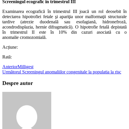
Screeningul ecografic în trimestrul III
Examinarea ecografică în trimestrul III joacă un rol deosebit în
detectarea hipotrofiei fetale şi apariţia unor malformaţii structurale
tardive (atrezie duodenală sau esofagiană, hidronefroză,
acondrodisplazia, hernie difragmatică). O hipotrofie fetală depistată
în trimestrul II este în 10% din cazuri asociată cu o
anomalie cromozomială.
Acțiune:
Rată:
Anterior
Milligest
Următorul
Screeningul anomaliilor congenitale la populatia la risc
Despre autor