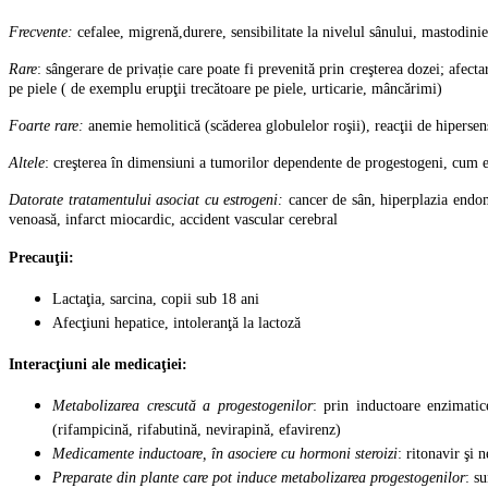
Frecvente:
cefalee, migrenă,durere, sensibilitate la nivelul sânului, mastodinie
Rare
: sângerare de privație care poate fi prevenită prin creşterea dozei; afecta
pe piele ( de exemplu erupţii trecătoare pe piele, urticarie, mâncărimi)
Foarte rare:
anemie hemolitică (scăderea globulelor roşii), reacţii de hipersen
Altele
: creşterea în dimensiuni a tumorilor dependente de progestogeni, cum 
Datorate tratamentului asociat cu estrogeni:
cancer de sân, hiperplazia endom
venoasă, infarct miocardic, accident vascular cerebral
Precauţii:
Lactaţia, sarcina, copii sub 18 ani
Afecţiuni hepatice, intoleranţă la lactoză
Interacţiuni ale medicaţiei:
Metabolizarea crescută a progestogenilor
: prin inductoare enzimatic
(rifampicină, rifabutină, nevirapină, efavirenz)
Medicamente inductoare, în asociere cu hormoni steroizi
: ritonavir şi 
Preparate din plante care pot induce metabolizarea progestogenilor
: s