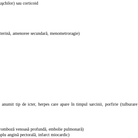
uşchilor) sau corticoid
uterină, amenoree secundară, menometroragie)
 anumit tip de icter, herpes care apare în timpul sarcinii, porfirie (tulburar
tromboză venoasă profundă, embolie pulmonară)
plu angină pectorală, infarct miocardic)