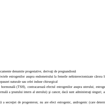
dicamente denumite progestative, derivaţi de pregnandionă
 efectele estrogenilor asupra endometrului la femeile nehisterectomizate cărora
opauzei naturale sau celei induse chirurgical
e hormonală (TSH), contracarează efectul estrogenilor asupra uterului; estrogen
rmală a ţesutului intern al uterului) şi cancer, dacă sunt administraţi singuri;
nă a secreţiei de progesteron; nu are efect estrogenic, androgenic (care dete