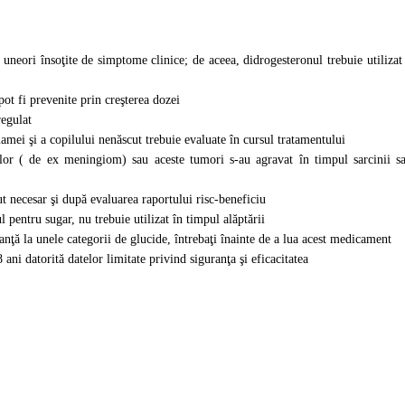
 uneori însoţite de simptome clinice; de aceea, didrogesteronul trebuie utilizat 
pot fi prevenite prin creşterea dozei
regulat
mei şi a copilului nenăscut trebuie evaluate în cursul tratamentului
ilor ( de ex meningiom) sau aceste tumori s-au agravat în timpul sarcinii s
ut necesar şi după evaluarea raportului risc-beneficiu
l pentru sugar, nu trebuie utilizat în timpul alăptării
nţă la unele categorii de glucide, întrebaţi înainte de a lua acest medicament
ani datorită datelor limitate privind siguranţa şi eficacitatea