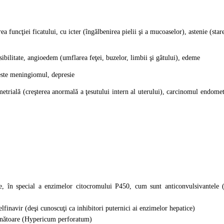
rea funcţiei ficatului, cu icter (îngălbenirea pielii şi a mucoaselor), astenie (sta
sibilitate, angioedem (umflarea feţei, buzelor, limbii şi gâtului), edeme
este meningiomul, depresie
etrială (creşterea anormală a ţesutului intern al uterului), carcinomul endom
e, în special a enzimelor citocromului P450, cum sunt anticonvulsivantele (d
nelfinavir (deşi cunoscuţi ca inhibitori puternici ai enzimelor hepatice)
unătoare (Hypericum perforatum)