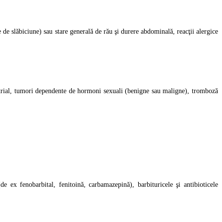
re de slăbiciune) sau stare generală de rău şi durere abdominală, reacţii alergice
etrial, tumori dependente de hormoni sexuali (benigne sau maligne), tromboză
e ex fenobarbital, fenitoină, carbamazepină), barbituricele şi antibioticele