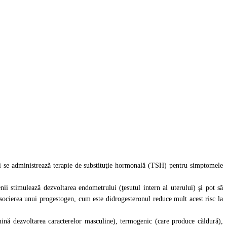
 li se administrează terapie de substituţie hormonală (TSH) pentru simptomele
ii stimulează dezvoltarea endometrului (ţesutul intern al uterului) şi pot să
 asocierea unui progestogen, cum este didrogesteronul reduce mult acest risc la
rmină dezvoltarea caracterelor masculine), termogenic (care produce căldură),