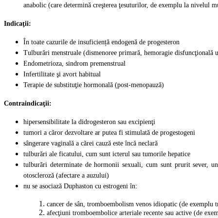
anabolic (care determină creşterea ţesuturilor, de exemplu la nivelul m
Indicaţii:
În toate cazurile de insuficiență endogenă de progesteron
Tulburări menstruale (dismenoree primară, hemoragie disfuncţională 
Endometrioza, sindrom premenstrual
Infertilitate şi avort habitual
Terapie de substituţie hormonală (post-menopauză)
Contraindicaţii:
hipersensibilitate la didrogesteron sau excipienţi
tumori a căror dezvoltare ar putea fi stimulată de progestogeni
sângerare vaginală a cărei cauză este încă neclară
tulburări ale ficatului, cum sunt icterul sau tumorile hepatice
tulburări determinate de hormonii sexuali, cum sunt prurit sever, un
otoscleroză (afectare a auzului)
n
u se asociază Duphaston cu estrogeni în:
cancer de sân, tromboembolism venos idiopatic (de exemplu 
afecţiuni tromboembolice arteriale recente sau active (de exem