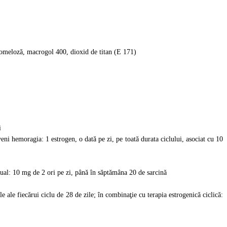
romeloză, macrogol 400, dioxid de titan (E 171)
i
ni hemoragia: 1 estrogen, o dată pe zi, pe toată durata ciclului, asociat cu 10
tual: 10 mg de 2 ori pe zi, până în săptămâna 20 de sarcină
e ale fiecărui ciclu de 28 de zile; în combinaţie cu terapia estrogenică ciclică: