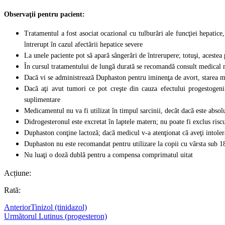
Observaţii pentru pacient:
Tratamentul a fost asociat ocazional cu tulburări ale funcţiei hepatice,
întrerupt în cazul afectării hepatice severe
La unele paciente pot să apară sângerări de întrerupere; totuşi, acestea 
În cursul tratamentului de lungă durată se recomandă consult medical 
Dacă vi se administrează Duphaston pentru iminenţa de avort, starea ma
Dacă aţi avut tumori ce pot creşte din cauza efectului progestogen
suplimentare
Medicamentul nu va fi utilizat în timpul sarcinii, decât dacă este absol
Didrogesteronul este excretat în laptele matern; nu poate fi exclus riscu
Duphaston conţine lactoză; dacă medicul v-a atenţionat că aveţi intolera
Duphaston nu este recomandat pentru utilizare la copii cu vârsta sub 18 
Nu luaţi o doză dublă pentru a compensa comprimatul uitat
Acțiune:
Rată:
Anterior
Tinizol (tinidazol)
Următorul
Lutinus (progesteron)