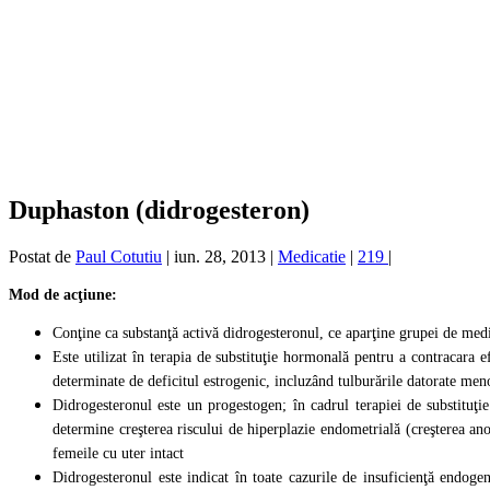
Duphaston (didrogesteron)
Postat de
Paul Cotutiu
|
iun. 28, 2013
|
Medicatie
|
219
|
Mod de acţiune:
Conţine ca substanţă activă didrogesteronul, ce aparţine grupei de me
Este utilizat în terapia de substituţie hormonală pentru a contracara
determinate de deficitul estrogenic, incluzând tulburările datorate men
Didrogesteronul este un progestogen; în cadrul terapiei de substituţi
determine creşterea riscului de hiperplazie endometrială (creşterea ano
femeile cu uter intact
Didrogesteronul este indicat în toate cazurile de insuficienţă endoge