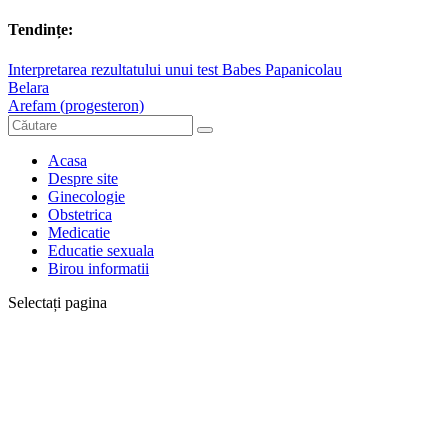
Tendințe:
Interpretarea rezultatului unui test Babes Papanicolau
Belara
Arefam (progesteron)
Acasa
Despre site
Ginecologie
Obstetrica
Medicatie
Educatie sexuala
Birou informatii
Selectați pagina