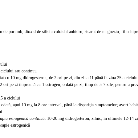
 de porumb, dioxid de siliciu coloidal anhidru, stearat de magneziu; film-hip
lului
 ciclului sau continuu
ciat cu 10 mg didrogesteron, de 2 ori pe zi, din ziua 11 până în ziua 25 a ciclulu
 ori pe zi împreună cu 1 estrogen, o dată pe zi, timp de 5-7 zile; pentru a preve
5 a ciclului
odată, apoi 10 mg la 8 ore interval, până la dispariţia simptomelor; avort habi
ui
apia estrogenică continuă
: 10-20 mg didrogesteron, zilnic, în ultimele 12-14 zil
erapie estrogenică