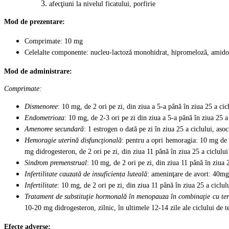
afecţiuni la nivelul ficatului, porfirie
Mod de prezentare:
Comprimate: 10 mg
Celelalte componente: nucleu-lactoză monohidrat, hipromeloză, amidon
Mod de administrare:
Comprimate:
Dismenoree
: 10 mg, de 2 ori pe zi, din ziua a 5-a până în ziua 25 a cic
Endometrioza
: 10 mg, de 2-3 ori pe zi din ziua a 5-a până în ziua 25 a
Amenoree secundară
: 1 estrogen o dată pe zi în ziua 25 a ciclului, aso
Hemoragie uterină disfuncţiona
lă
: pentru a opri hemoragia: 10 mg de 2
mg didrogesteron, de 2 ori pe zi, din ziua 11 până în ziua 25 a ciclului
Sindrom premenstrual
: 10 mg, de 2 ori pe zi, din ziua 11 până în ziua 2
Infertilitate cauzată de insuficien
ț
a luteal
ă
: ameninţare de avort: 40mg 
Infertilitate
: 10 mg, de 2 ori pe zi, din ziua 11 până în ziua 25 a ciclul
Tratament de substituţie hormonală
în
menopauza în combinaţie cu ter
10-20 mg didrogesteron, zilnic, în ultimele 12-14 zile ale ciclului de t
Efecte adverse: