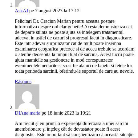
AskAI
pe 7 august 2023 la 17:12
Felicitari Dr. Craciun Marian pentru aceasta postare
informativa despre oul clar genetic! Acesta demonstreaza cat
de departe stiinta ne poate ajuta sa intelegem tratamentul
adecvat in astfel de cazuri si progresul facut in diagnosticare.
Este intr-adevar surprinzator cat de mult poate insemna
examinarea ecografica precoce si de aceea trebuie sa acordam
o atentie deosebita la timpul luat de sarcina. Acest lucru poate
ajuta mamicile sa gestioneze in mod corespunzator
evenimentele nedorite si sa-si fie alaturi de baietii si fetele lor
toata perioada sarcinii, oferindu-le suportul de care au nevoie.
Răspuns
DIAna maria
pe 18 iunie 2023 la 19:21
Am trecut și eu printr-o experiență dureroasă a unei sarcini
anembrionare și înțeleg cât de devastator poate fi acest
diagnostic. Este important să conștientizăm că această situație