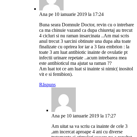
Ana
pe 10 ianuarie 2019 la 17:24
Buna seara Domnule Doctor, revin cu o intrebare
ca ma chinuie vazand ca dupa chiuretaj au trecut
4 cicluri si nu raman insarcinata ..Am mai scris
anul trecut 3 sarcini obtinute una dupa alta toate
finalizate cu oprirea lor iar a 3 fara embrion : la
toate 3 am luat antibiotic inainte de ovulatie pt
infectii urinare repetate ..acum intrebarea mea
este antibioticul ma ajutat sa raman ??
Am luat tot ce am luat si inainte si nimic( inositol
vit e si femibion).
Răspuns
Ana
pe 10 ianuarie 2019 la 17:27
Am uitat sa va scriu ca inainte de cele 3
,am incercat aproape 4 ani cu diverse