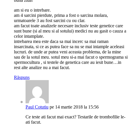
buna ziua!
am si eu o intrebare.
am 4 sarcini pierdute, prima a fost o sarcina molara,
urmatoarele 3 au fost sarcini cu ou clar.
am facut toate analizele necesare inclusiv teste genetice care
sunt bune (si al meu si al sotului) medici nu au gasit o cauza a
celor intamplate.
intrebarea mea este daca sa mai incerc sa mai raman
insarcinata, si ce as putea face sa nu se mai intample aceleasi
lucruri. de unde ar putea veni aceasta problema, de la mine
sau de la sotul meu. sotul meu si-a mai facut o spermograma si
spermocultura , si testele de genetica care au iesit bune…in
rest alte analize nu a mai facut.
Răspuns
Paul Cotutiu
pe 14 martie 2018 la 15:56
Ce teste ati facut mai exact? Testarile de trombofilie le-
ati facut.