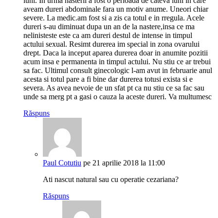
luni. In urma nasterii a fost o perioada de cateva luni in care
aveam dureri abdominale fara un motiv anume. Uneori chiar
severe. La medic.am fost si a zis ca totul e in rregula. Acele
dureri s-au diminuat dupa un an de la nastere,insa ce ma
nelinisteste este ca am dureri destul de intense in timpul
actului sexual. Resimt durerea im special in zona ovarului
drept. Daca la inceput aparea durerea doar in anumite pozitii
acum insa e permanenta in timpul actului. Nu stiu ce ar trebui
sa fac. Ultimul consult ginecologic l-am avut in februarie anul
acesta si totul pare a fi bine dar durerea totusi exista si e
severa. As avea nevoie de un sfat pt ca nu stiu ce sa fac sau
unde sa merg pt a gasi o cauza la aceste dureri. Va multumesc
Răspuns
Paul Cotutiu
pe 21 aprilie 2018 la 11:00
Ati nascut natural sau cu operatie cezariana?
Răspuns