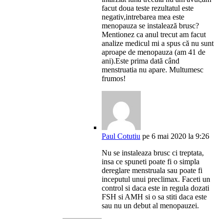
facut doua teste rezultatul este
negativ,intrebarea mea este
menopauza se instalează brusc?
Mentionez ca anul trecut am facut
analize medicul mi a spus că nu sunt
aproape de menopauza (am 41 de
ani).Este prima dată când
menstruatia nu apare. Multumesc
frumos!
Paul Cotutiu
pe 6 mai 2020 la 9:26
Nu se instaleaza brusc ci treptata,
insa ce spuneti poate fi o simpla
dereglare menstruala sau poate fi
inceputul unui preclimax. Faceti un
control si daca este in regula dozati
FSH si AMH si o sa stiti daca este
sau nu un debut al menopauzei.