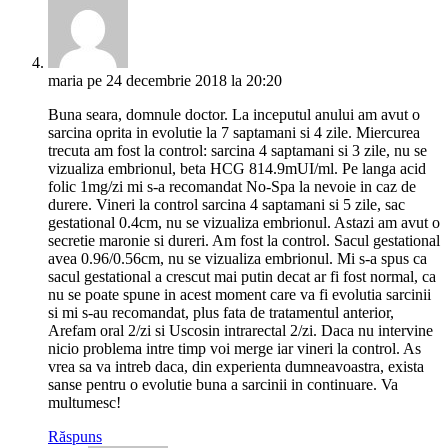
maria
pe 24 decembrie 2018 la 20:20
Buna seara, domnule doctor. La inceputul anului am avut o
sarcina oprita in evolutie la 7 saptamani si 4 zile. Miercurea
trecuta am fost la control: sarcina 4 saptamani si 3 zile, nu se
vizualiza embrionul, beta HCG 814.9mUI/ml. Pe langa acid
folic 1mg/zi mi s-a recomandat No-Spa la nevoie in caz de
durere. Vineri la control sarcina 4 saptamani si 5 zile, sac
gestational 0.4cm, nu se vizualiza embrionul. Astazi am avut o
secretie maronie si dureri. Am fost la control. Sacul gestational
avea 0.96/0.56cm, nu se vizualiza embrionul. Mi s-a spus ca
sacul gestational a crescut mai putin decat ar fi fost normal, ca
nu se poate spune in acest moment care va fi evolutia sarcinii
si mi s-au recomandat, plus fata de tratamentul anterior,
Arefam oral 2/zi si Uscosin intrarectal 2/zi. Daca nu intervine
nicio problema intre timp voi merge iar vineri la control. As
vrea sa va intreb daca, din experienta dumneavoastra, exista
sanse pentru o evolutie buna a sarcinii in continuare. Va
multumesc!
Răspuns