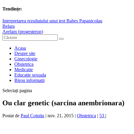
Tendințe:
Interpretarea rezultatului unui test Babes Papanicolau
Belara
Arefam (progesteron)
Acasa
Despre site
Ginecologie
Obstetrica
Medicatie
Educatie sexuala
Birou informatii
Selectați pagina
Ou clar genetic (sarcina anembrionara)
Postat de
Paul Cotutiu
|
nov. 21, 2015
|
Obstetrica
|
53
|