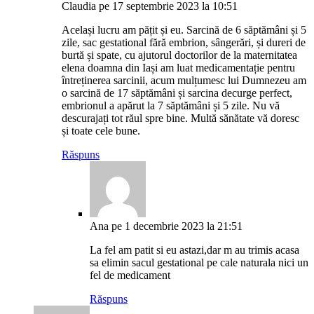
Claudia
pe 17 septembrie 2023 la 10:51
Același lucru am pățit și eu. Sarcină de 6 săptămâni și 5
zile, sac gestational fără embrion, sângerări, și dureri de
burtă și spate, cu ajutorul doctorilor de la maternitatea
elena doamna din Iași am luat medicamentație pentru
întreținerea sarcinii, acum mulțumesc lui Dumnezeu am
o sarcină de 17 săptămâni și sarcina decurge perfect,
embrionul a apărut la 7 săptămâni și 5 zile. Nu vă
descurajați tot răul spre bine. Multă sănătate vă doresc
și toate cele bune.
Răspuns
Ana
pe 1 decembrie 2023 la 21:51
La fel am patit si eu astazi,dar m au trimis acasa
sa elimin sacul gestational pe cale naturala nici un
fel de medicament
Răspuns