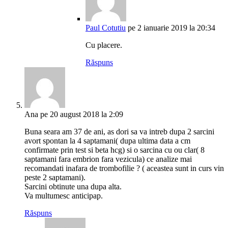
Paul Cotutiu
pe 2 ianuarie 2019 la 20:34
Cu placere.
Răspuns
Ana
pe 20 august 2018 la 2:09
Buna seara am 37 de ani, as dori sa va intreb dupa 2 sarcini
avort spontan la 4 saptamani( dupa ultima data a cm
confirmate prin test si beta hcg) si o sarcina cu ou clar( 8
saptamani fara embrion fara vezicula) ce analize mai
recomandati inafara de trombofilie ? ( aceastea sunt in curs vin
peste 2 saptamani).
Sarcini obtinute una dupa alta.
Va multumesc anticipap.
Răspuns