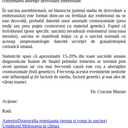
confirmarea absenţei dezvoltării embrionare.
În sarcina anembrionară, un blastocist (primul stadiu de dezvoltare a
embrionului) este format dintr-un ou fertilizat dar embrionul nu se
mai dezvoltă, probabil datorită unor anomalii cromozomiale (prea
mulţi sau prea puţini cromozomi cu material genetic). Faptul că
trofoblastul (ţesut specific sarcinii) invadează endometrul (mucoasa
uterului), sarcina se manifestă iniţial ca şi o sarcină normală cu
aceeaşi simptomatologie datorită secreţiei de gonadotropină
corionică umană.
Statisticile spun că aproximativ 15-20% din toate sarcinile umane
diagnosticate înainte de finalul primului trimestru se termină prin
avort spontan iar cea mai frecventă cauză este cea a aberaţiilor
cromozomiale (boli genetice). Frecvenţa acestor evenimente nedorite
este influenţată şi de factorii de mediu, factorii genetici şi mai ales de
vârsta mamei.
Dr. Craciun Marian
Acțiune:
Rată:
Anterior
Disgravidia emetizanta (greata si voma in sarcina)
Următorul
Metroragia in climax