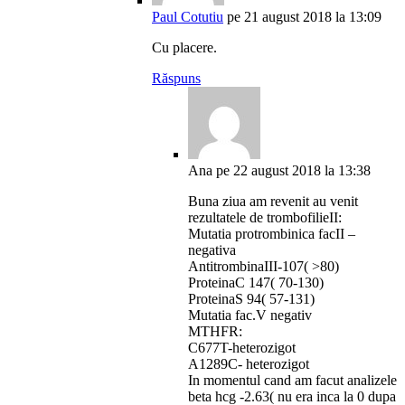
Paul Cotutiu
pe 21 august 2018 la 13:09
Cu placere.
Răspuns
Ana
pe 22 august 2018 la 13:38
Buna ziua am revenit au venit
rezultatele de trombofilieII:
Mutatia protrombinica facII –
negativa
AntitrombinaIII-107( >80)
ProteinaC 147( 70-130)
ProteinaS 94( 57-131)
Mutatia fac.V negativ
MTHFR:
C677T-heterozigot
A1289C- heterozigot
In momentul cand am facut analizele
beta hcg -2.63( nu era inca la 0 dupa