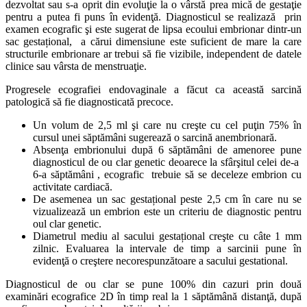
dezvoltat sau s-a oprit din evoluţie la o vârstă prea mică de gestaţie
pentru a putea fi puns în evidenţă. Diagnosticul se realizază prin
examen ecografic şi este sugerat de lipsa ecoului embrionar dintr-un
sac gestațional, a cărui dimensiune este suficient de mare la care
structurile embrionare ar trebui să fie vizibile, independent de datele
clinice sau vârsta de menstruaţie.
Progresele ecografiei endovaginale a făcut ca această sarcină
patologică să fie diagnosticată precoce.
Un volum de 2,5 ml şi care nu creşte cu cel puţin 75% în
cursul unei săptămâni sugerează o sarcină anembrionară.
Absenţa embrionului după 6 săptămâni de amenoree pune
diagnosticul de ou clar genetic deoarece la sfârşitul celei de-a
6-a săptămâni , ecografic trebuie să se deceleze embrion cu
activitate cardiacă.
De asemenea un sac gestațional peste 2,5 cm în care nu se
vizualizează un embrion este un criteriu de diagnostic pentru
oul clar genetic.
Diametrul mediu al sacului gestațional creşte cu câte 1 mm
zilnic. Evaluarea la intervale de timp a sarcinii pune în
evidenţă o creştere necorespunzătoare a sacului gestational.
Diagnosticul de ou clar se pune 100% din cazuri prin două
examinări ecografice 2D în timp real la 1 săptămână distanţă, după